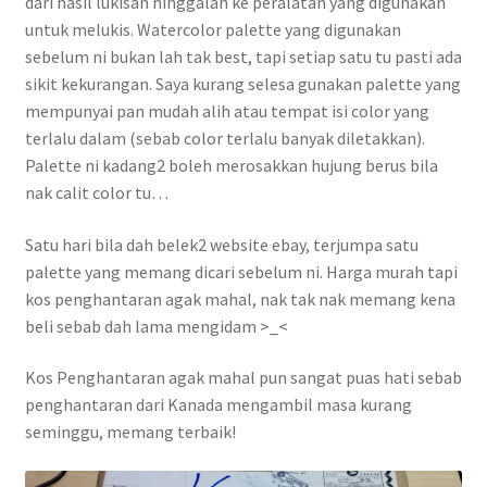
dari hasil lukisan hinggalah ke peralatan yang digunakan
Contact
untuk melukis. Watercolor palette yang digunakan
sebelum ni bukan lah tak best, tapi setiap satu tu pasti ada
FAQ
sikit kekurangan. Saya kurang selesa gunakan palette yang
mempunyai pan mudah alih atau tempat isi color yang
Galleries
terlalu dalam (sebab color terlalu banyak diletakkan).
Palette ni kadang2 boleh merosakkan hujung berus bila
Intensive Watercolour Workshop with Azmannor
nak calit color tu…
Satu hari bila dah belek2 website ebay, terjumpa satu
Legal
palette yang memang dicari sebelum ni. Harga murah tapi
kos penghantaran agak mahal, nak tak nak memang kena
Privacy Policy
beli sebab dah lama mengidam >_<
Terms of Use
Kos Penghantaran agak mahal pun sangat puas hati sebab
penghantaran dari Kanada mengambil masa kurang
My Account
seminggu, memang terbaik!
Track My Order