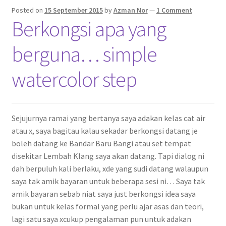
Posted on
15 September 2015
by
Azman Nor
—
1 Comment
Berkongsi apa yang
berguna… simple
watercolor step
Sejujurnya ramai yang bertanya saya adakan kelas cat air
atau x, saya bagitau kalau sekadar berkongsi datang je
boleh datang ke Bandar Baru Bangi atau set tempat
disekitar Lembah Klang saya akan datang. Tapi dialog ni
dah berpuluh kali berlaku, xde yang sudi datang walaupun
saya tak amik bayaran untuk beberapa sesi ni… Saya tak
amik bayaran sebab niat saya just berkongsi idea saya
bukan untuk kelas formal yang perlu ajar asas dan teori,
lagi satu saya xcukup pengalaman pun untuk adakan