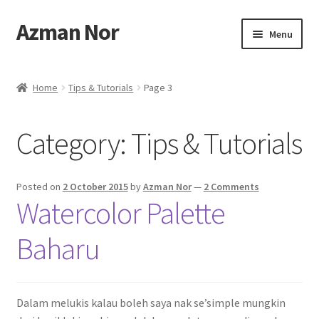
Azman Nor
Skip
Skip
Menu
to
to
navigation
content
Home
Home
Tips & Tutorials
Page 3
About
Category:
Tips & Tutorials
Art Commission
Artworks
Posted on
2 October 2015
by
Azman Nor
—
2 Comments
Watercolor Palette
Blog
Baharu
Cart
Checkout
Dalam melukis kalau boleh saya nak se’simple mungkin