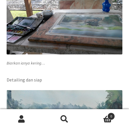
Biarkan ianya kering…
Detailing dan siap
0
Search
Search