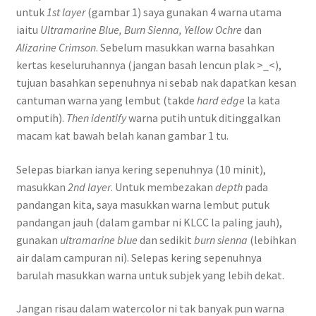
untuk
1st layer
(gambar 1) saya gunakan 4 warna utama
iaitu
Ultramarine Blue, Burn Sienna, Yellow Ochre
dan
Alizarine Crimson
. Sebelum masukkan warna basahkan
kertas keseluruhannya (jangan basah lencun plak >_<),
tujuan basahkan sepenuhnya ni sebab nak dapatkan kesan
cantuman warna yang lembut (takde
hard edge
la kata
omputih).
Then identify
warna putih untuk ditinggalkan
macam kat bawah belah kanan gambar 1 tu.
Selepas biarkan ianya kering sepenuhnya (10 minit),
masukkan
2nd layer
. Untuk membezakan
depth
pada
pandangan kita, saya masukkan warna lembut putuk
pandangan jauh (dalam gambar ni KLCC la paling jauh),
gunakan
ultramarine blue
dan sedikit
burn sienna
(lebihkan
air dalam campuran ni). Selepas kering sepenuhnya
barulah masukkan warna untuk subjek yang lebih dekat.
Jangan risau dalam watercolor ni tak banyak pun warna