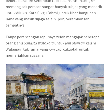
beberapa kali ke Seremban tapi bukan urusan seni,
so
Contact
memang tak perasan sangat banyak subjek yang menarik
untuk dilukis. Kata Cikgu Fahmi, untuk lihat bangunan
FAQ
lama yang masih dijaga selain Ipoh, Seremban lah
tempatnya.
Galleries
Tanpa perancangan rapi, saya telah mengajak beberapa
orang ahli
Gangsta Watakala
untuk
join plein air
kali ni.
Intensive Watercolour Workshop with Azmannor
Walaupun tak ramai yang
join
tapi cukuplah untuk
memeriahkan suasana.
Legal
Privacy Policy
Terms of Use
My Account
Track My Order