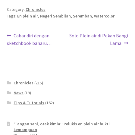
Category:
Chronicles
Tags:
En plein air
,
Negeri Sembilan
,
Seremban
,
watercolor
Post
Previous
Next
Cabar diri dengan
Solo Plein air di Pekan Bangi
post:
post:
sketchbook baharu…
Lama
navigation
Chronicles
(215)
News
(19)
Tips & Tutorials
(162)
‘Tangan seni, otak kimia’: Pelukis en plein air bukti
kemampuan