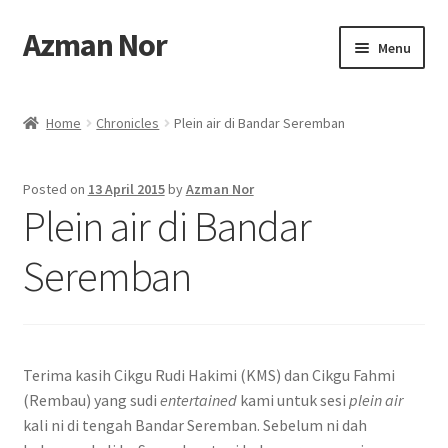
Azman Nor
Skip
Skip
Menu
to
to
navigation
content
Home
Home
Chronicles
Plein air di Bandar Seremban
About
Posted on
13 April 2015
by
Azman Nor
Art Commission
Plein air di Bandar
Artworks
Seremban
Blog
Cart
Terima kasih Cikgu Rudi Hakimi (KMS) dan Cikgu Fahmi
(Rembau) yang sudi
entertained
kami untuk sesi
plein air
Checkout
kali ni di tengah Bandar Seremban. Sebelum ni dah