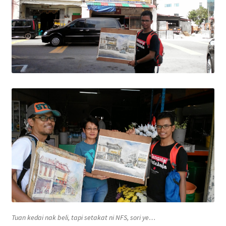
Tuan kedai nak beli, tapi setakat ni NFS, sori ye…