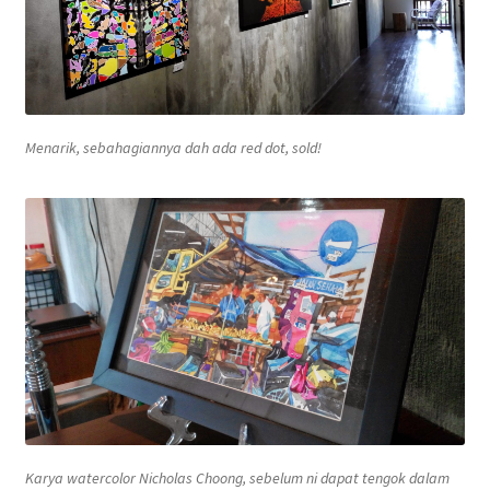
Menarik, sebahagiannya dah ada
red dot, sold
!
Karya
watercolor
Nicholas Choong, sebelum ni dapat tengok dalam