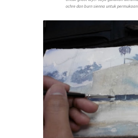
ochre
dan
burn sienna
untuk permukaa