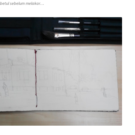
g betul sebelum melakar…