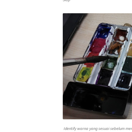
Identify
warna yang sesuai sebelum mema