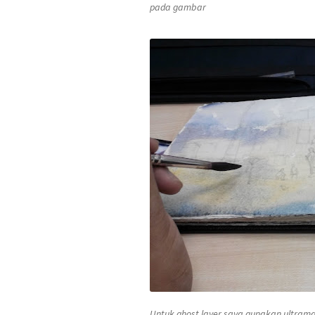
pada gambar
Untuk
ghost layer
saya gunakan
ultrama