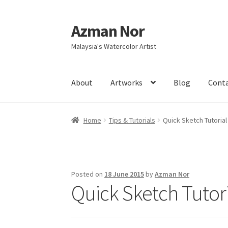
Azman Nor
Skip
Skip
to
to
Malaysia's Watercolor Artist
navigation
content
About
Artworks
Blog
Cont
Home
About
Art Commission
Artworks
Blog
Home
Tips & Tutorials
Quick Sketch Tutorial
Intensive Watercolour Workshop with Azma
Posted on
18 June 2015
by
Azman Nor
Quick Sketch Tutori