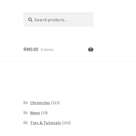
Search
Search
for:
RM
0.00
0 items
Chronicles
(215)
News
(19)
Tips & Tutorials
(162)