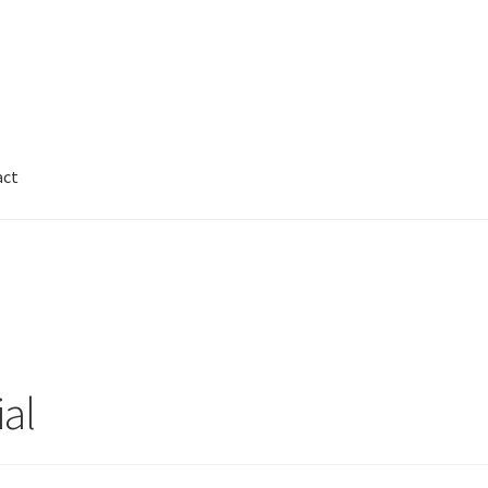
act
Cart
Checkout
Contact
FAQ
Galleries
nnor
Legal
My Account
Track My Order
Wishlist
al