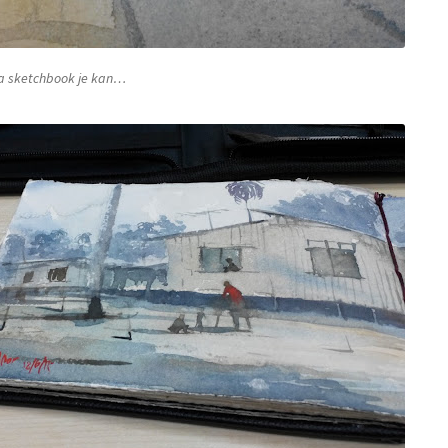
ta
sketchbook
je kan…