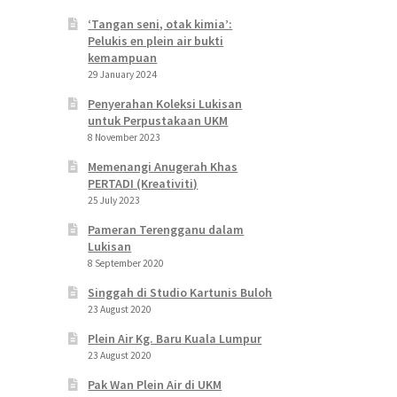
‘Tangan seni, otak kimia’:
Pelukis en plein air bukti
kemampuan
29 January 2024
Penyerahan Koleksi Lukisan
untuk Perpustakaan UKM
8 November 2023
Memenangi Anugerah Khas
PERTADI (Kreativiti)
25 July 2023
Pameran Terengganu dalam
Lukisan
8 September 2020
Singgah di Studio Kartunis Buloh
23 August 2020
Plein Air Kg. Baru Kuala Lumpur
23 August 2020
Pak Wan Plein Air di UKM