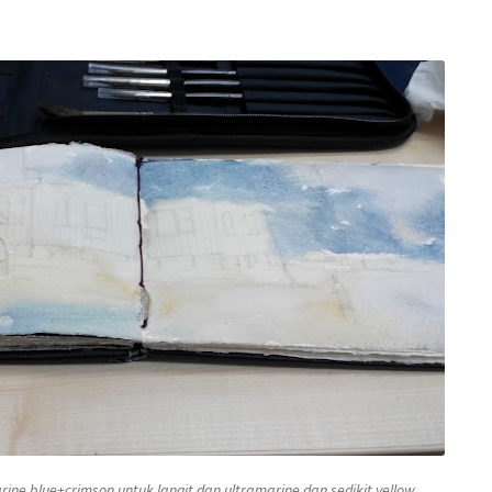
rine blue+crimson
untuk langit dan
ultramarine
dan sedikit
yellow