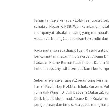
Fahamlah saya kenapa PESENI sentiasa diseb
sahaja di Negeri Cik Siti Wan Kembang, mala
mempunyai falsafah masing yang membuatka
visualnya. Masing2 ada tarikan tersendiri da
Pada mulanya saya diajak Tuan Mazuki untuk ber
berkumpulan macam ni…Saya dan Abang Din (
hadapan Kilang Bernas Pasir Puteh. Dalam f
hehehe rupa2nya situ tempat kami berkumpu
Sebenarnya, saya sangat2 beruntung kerana pl
Ismail Kadir, Haji Mokhtar Ishak, Kartunis 
(Lim Kok Wing), Dr. Arif Datoem (Jakarta),
Doll, Mazuki Mohamad, Abang Din (Kuala Ter
pengalaman dan ilmu serta petua menghasil