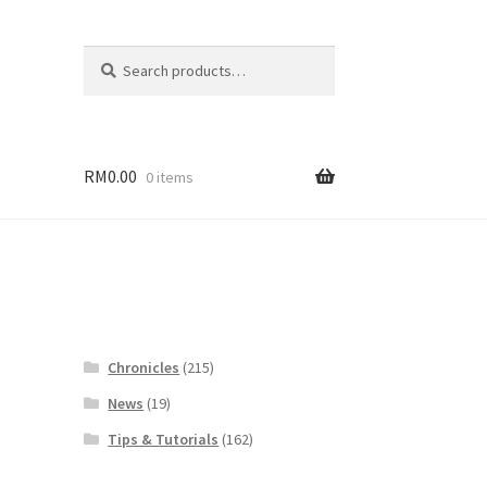
Search
Search
for:
RM
0.00
0 items
Chronicles
(215)
News
(19)
Tips & Tutorials
(162)