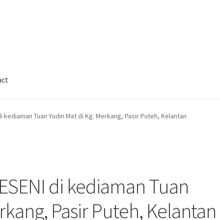
act
Cart
Checkout
Contact
FAQ
Galleries
di kediaman Tuan Yudin Mat di Kg. Merkang, Pasir Puteh, Kelantan
nnor
Legal
My Account
Track My Order
Wishlist
PESENI di kediaman Tuan
rkang, Pasir Puteh, Kelantan