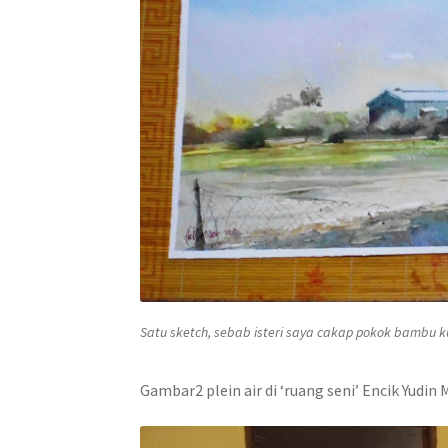
Satu
sketch
, sebab isteri saya cakap pokok bambu k
Gambar2 plein air di ‘ruang seni’ Encik Yudin 