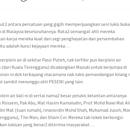
ut2 antara persatuan yang gigih memperjuangkan seni lukis buk
h di Malaysia keseluruhannya. Rata2 semangat ahli mereka
n karya mereka kuat dari segi penghayatan dan persembahan
n itu adalah kunci kejayaan mereka…
plein air di sekitar Pasir Puteh, tak terfikir pun berplein air
dari Kuala Terengganu) dicadangkan Mazuki untuk berjumpa di
ikiran ni dok terbayang macamana nak lukis pemandangan kilang n
l sambil menunggu ahli PESENI yang lain.
ein air kali ni di sertai nama2 besar pelukis kelantan antaranya
Pak Rossem, Pak Abu, Mat Hasim Kamaludin, Prof. Mohd Nawi Mat Al
 Yudin Mat (tuan rumah), Imanordin Mohd Shah, Muhamad Jusoh, Ma
engganu), Tho Man, dan Sham Cni. Mereka tak lokek berkongsi
kan lukisan yang benar2 diterima masyarakat…