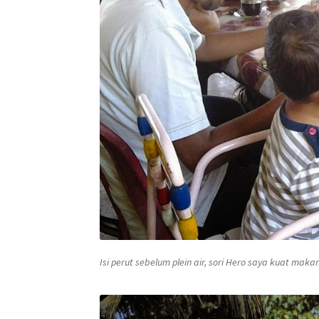
Isi perut sebelum
plein air
, sori Hero saya kuat makan