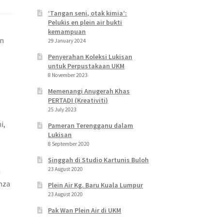
‘Tangan seni, otak kimia’:
Pelukis en plein air bukti
kemampuan
an
29 January 2024
Penyerahan Koleksi Lukisan
untuk Perpustakaan UKM
8 November 2023
Memenangi Anugerah Khas
PERTADI (Kreativiti)
25 July 2023
i,
Pameran Terengganu dalam
Lukisan
8 September 2020
Singgah di Studio Kartunis Buloh
23 August 2020
i
nza
Plein Air Kg. Baru Kuala Lumpur
23 August 2020
Pak Wan Plein Air di UKM