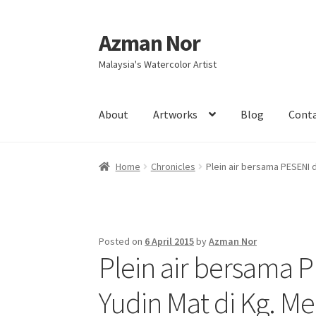
Azman Nor
Skip
Skip
to
to
Malaysia's Watercolor Artist
navigation
content
About
Artworks
Blog
Cont
Home
About
Art Commission
Artworks
Blog
Home
Chronicles
Plein air bersama PESENI 
Intensive Watercolour Workshop with Azma
Posted on
6 April 2015
by
Azman Nor
Plein air bersama 
Yudin Mat di Kg. Me