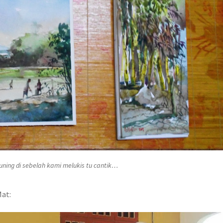
uning di sebelah kami melukis tu cantik…
Mat: