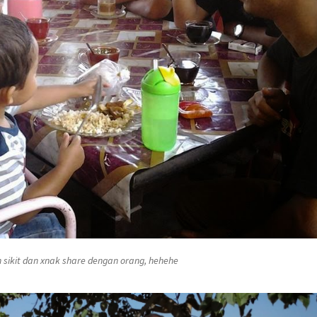
 sikit dan xnak
share
dengan orang, hehehe