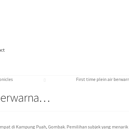
act
Cart
Checkout
Contact
FAQ
Galleries
onicles
First time plein air berwa
nnor
Legal
My Account
Track My Order
Wishlist
r berwarna…
ertempat di Kampung Puah, Gombak. Pemilihan subjek yang menarik