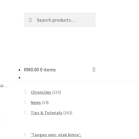
Search
Search
for:
RM
0.00
0 items
rna…
Chronicles
(215)
News
(19)
Tips & Tutorials
(162)
‘Tangan seni, otak kimia’: