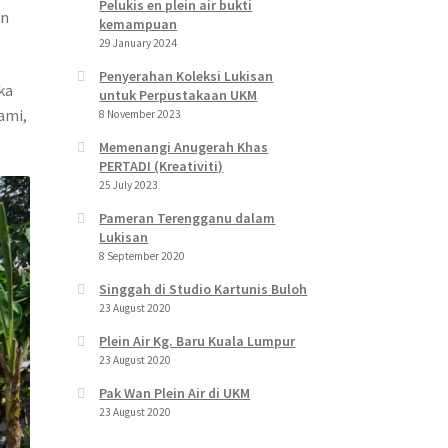
Pelukis en plein air bukti
an
kemampuan
29 January 2024
Penyerahan Koleksi Lukisan
ka
untuk Perpustakaan UKM
ami,
8 November 2023
Memenangi Anugerah Khas
PERTADI (Kreativiti)
25 July 2023
Pameran Terengganu dalam
Lukisan
8 September 2020
Singgah di Studio Kartunis Buloh
23 August 2020
Plein Air Kg. Baru Kuala Lumpur
23 August 2020
Pak Wan Plein Air di UKM
23 August 2020