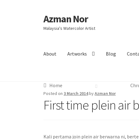
Azman Nor
Skip
Skip
to
to
Malaysia's Watercolor Artist
navigation
content
About
Artworks
Blog
Cont
Home
About
Art Commission
Artworks
Blog
Home
Chr
Intensive Watercolour Workshop with Azma
Posted on
3 March 2014
by
Azman Nor
First time plein ai
Kali pertama join plein air berwarna ni, b