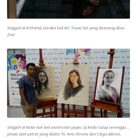
Singgah di Artfriend, Garden beli WC Travel Set yang dicanang Abey
Zoul
Singgah di Balai nak beli watercolor paper, tp kedai tutup seminggu…
jumpa plak potret yang dilukis Tn. Amir Xtreme dan Cikgu Adzran,