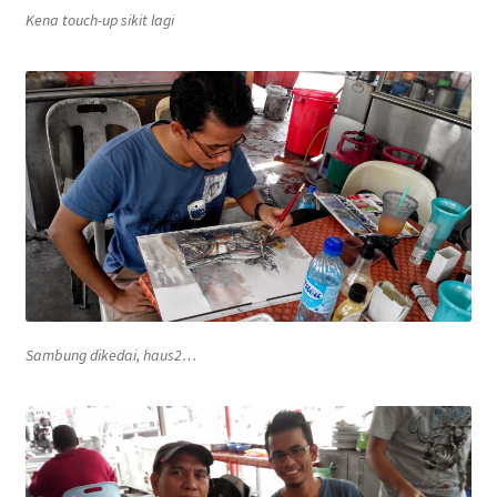
Kena touch-up sikit lagi
Sambung dikedai, haus2…