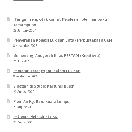
‘Tangan seni, otak kimia’: Pelukis en plein air bukti
kemampuan
29 January 2024
Penyerahan Koleksi Lukisan untuk Perpustakaan UKM
8 November 2023
Memenangi Anugerah Khas PERTADI (Kreativiti)
25 July 2023
Pameran Terengganu dalam Lukisan
8 September 2020
Singgah di Studio Kartunis Buloh
23 August 2020
Plein Air Kg. Baru Kuala Lumpur
23 August 2020
Pak Wan Plein Air di UKM
23 August 2020