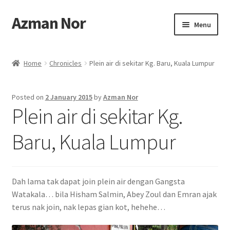
Azman Nor
Skip
Skip
Menu
to
to
navigation
content
Home
Home
Chronicles
Plein air di sekitar Kg. Baru, Kuala Lumpur
About
Posted on
2 January 2015
by
Azman Nor
Art Commission
Plein air di sekitar Kg.
Artworks
Baru, Kuala Lumpur
Blog
Dah lama tak dapat join plein air dengan Gangsta
Cart
Watakala… bila Hisham Salmin, Abey Zoul dan Emran ajak
terus nak join, nak lepas gian kot, hehehe…
Checkout