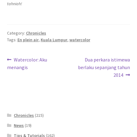
tahniah!
Category:
Chronicles
Tags:
En plein air
,
Kuala Lumpur
,
watercolor
Post
Previous
Next
Watercolor: Aku
Dua perkara istimewa
post:
post:
menangis
berlaku sepanjang tahun
navigation
2014
Chronicles
(215)
News
(19)
Tips & Tutorials
(162)