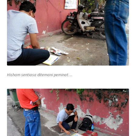
Contact
FAQ
Galleries
Intensive Watercolour Workshop with Azmannor
Legal
Hisham sentiasa ditemani peminat…
Privacy Policy
Terms of Use
My Account
Track My Order