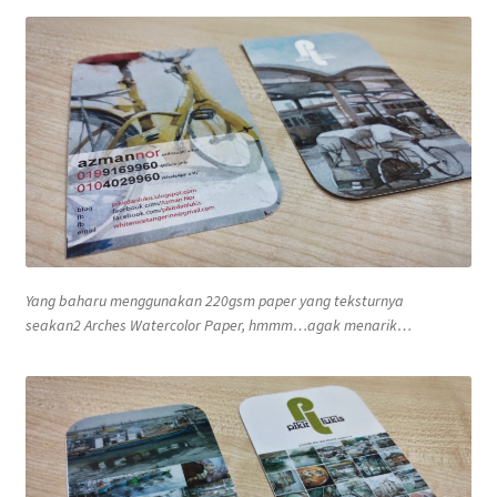
Contact
FAQ
Galleries
Intensive Watercolour Workshop with Azmannor
Legal
Yang baharu menggunakan 220gsm paper yang teksturnya
Privacy Policy
seakan2 Arches Watercolor Paper, hmmm…agak menarik…
Terms of Use
My Account
Track My Order