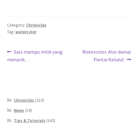
Category:
Chronicles
Tag:
watercolor
Post
Previous
Next
Saiz mampu milik yang
Watercolor: Alor damai
post:
post:
menarik…
Pantai Kelulut
navigation
Chronicles
(215)
News
(19)
Tips & Tutorials
(162)