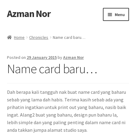
Azman Nor
Skip
Skip
Menu
to
to
navigation
content
Home
Home
Chronicles
Name card baru…
About
Posted on
29 January 2015
by
Azman Nor
Art Commission
Name card baru…
Artworks
Dah berapa kali tangguh nak buat name card yang baharu
Blog
sebab yang lama dah habis. Terima kasih sebab ada yang
prihatin ingatkan untuk print out yang baharu, nasib baik
Cart
ingat. Alang2 buat yang baharu, design pun baharu la,
lebih simple dan yang paling penting dalam name card ni
Checkout
anda takkan jumpa alamat studio saya.