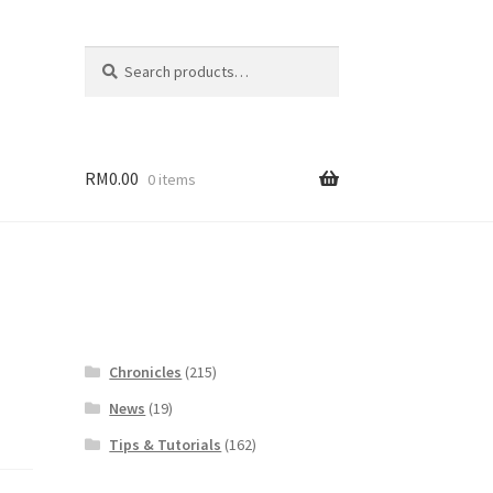
Search
Search
for:
RM
0.00
0 items
Chronicles
(215)
News
(19)
Tips & Tutorials
(162)