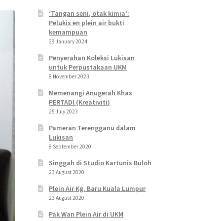
‘Tangan seni, otak kimia’:
Pelukis en plein air bukti
kemampuan
29 January 2024
Penyerahan Koleksi Lukisan
untuk Perpustakaan UKM
8 November 2023
Memenangi Anugerah Khas
PERTADI (Kreativiti)
25 July 2023
Pameran Terengganu dalam
Lukisan
8 September 2020
Singgah di Studio Kartunis Buloh
23 August 2020
Plein Air Kg. Baru Kuala Lumpur
23 August 2020
Pak Wan Plein Air di UKM