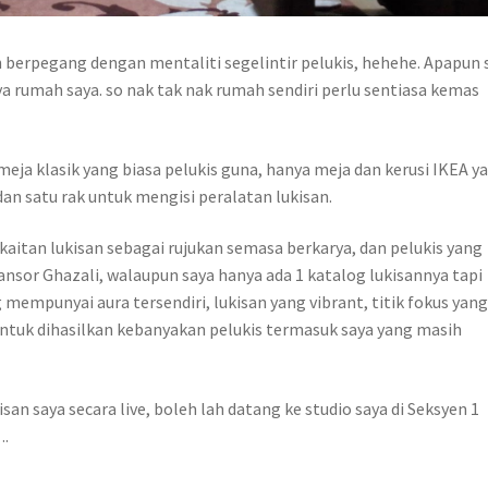
 berpegang dengan mentaliti segelintir pelukis, hehehe. Apapun 
a rumah saya. so nak tak nak rumah sendiri perlu sentiasa kemas
eja klasik yang biasa pelukis guna, hanya meja dan kerusi IKEA y
n satu rak untuk mengisi peralatan lukisan.
kaitan lukisan sebagai rujukan semasa berkarya, dan pelukis yang
ansor Ghazali, walaupun saya hanya ada 1 katalog lukisannya tapi
 mempunyai aura tersendiri, lukisan yang vibrant, titik fokus yan
ntuk dihasilkan kebanyakan pelukis termasuk saya yang masih
an saya secara live, boleh lah datang ke studio saya di Seksyen 1
….