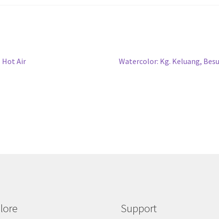
Next
 Hot Air
Watercolor: Kg. Keluang, Bes
post:
lore
Support