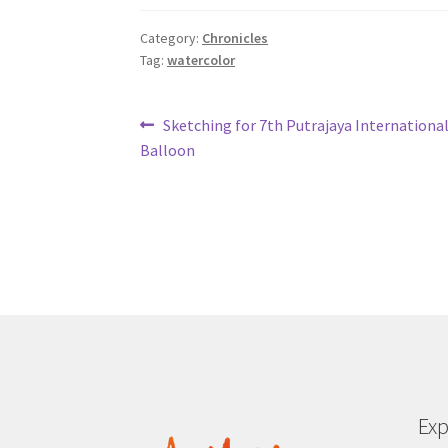
Category:
Chronicles
Tag:
watercolor
Post
Previous
Sketching for 7th Putrajaya International
post:
Balloon
navigation
Exp