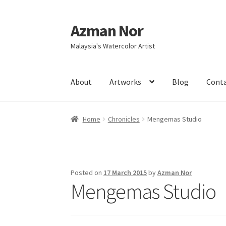
Azman Nor
Skip
Skip
to
to
Malaysia's Watercolor Artist
navigation
content
About
Artworks
Blog
Cont
Home
About
Art Commission
Artworks
Blog
Home
Chronicles
Mengemas Studio
Intensive Watercolour Workshop with Azma
Posted on
17 March 2015
by
Azman Nor
Mengemas Studio