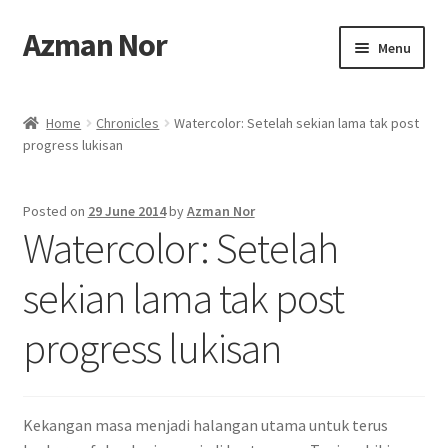
Azman Nor
Skip
Skip
Menu
to
to
navigation
content
Home
Home
Chronicles
Watercolor: Setelah sekian lama tak post
progress lukisan
About
Art Commission
Posted on
29 June 2014
by
Azman Nor
Watercolor: Setelah
Artworks
sekian lama tak post
Blog
progress lukisan
Cart
Checkout
Kekangan masa menjadi halangan utama untuk terus