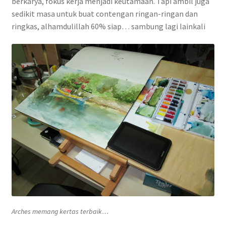
berkarya, fokus kerja menjadi keutamaan. Tapi ambil juga
Contact
sedikit masa untuk buat contengan ringan-ringan dan
ringkas, alhamdulillah 60% siap… sambung lagi lainkali
FAQ
Galleries
Intensive Watercolour Workshop with Azmannor
Legal
Privacy Policy
Terms of Use
My Account
Arches memang kertas terbaik…
Track My Order