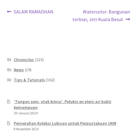
Post
Previous
Next
SALAM RAMADHAN
Watercolor: Bangunan
post:
post:
terbiar, Jeti Kuala Besut
navigation
Chronicles
(215)
News
(19)
Tips & Tutorials
(162)
‘Tangan seni, otak kimia’: Pelukis en plein air bukti
kemampuan
29 January 2024
Penyerahan Koleksi Lukisan untuk Perpustakaan UKM
8 November 2023