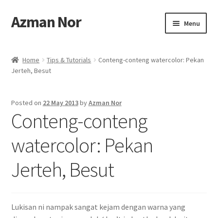
Azman Nor
Skip
Skip
Menu
to
to
navigation
content
Home
Home
Tips & Tutorials
Conteng-conteng watercolor: Pekan
Jerteh, Besut
About
Art Commission
Posted on
22 May 2013
by
Azman Nor
Conteng-conteng
Artworks
watercolor: Pekan
Blog
Jerteh, Besut
Cart
Checkout
Lukisan ni nampak sangat kejam dengan warna yang