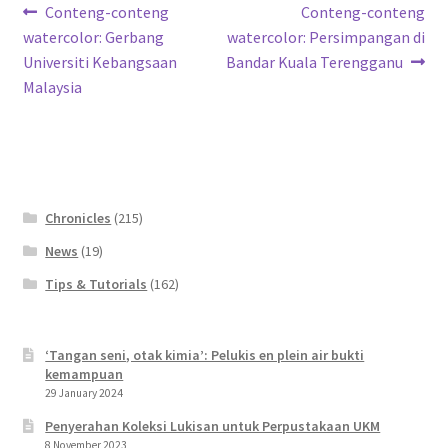
Post
Previous
Next
Conteng-conteng
Conteng-conteng
post:
post:
watercolor: Gerbang
watercolor: Persimpangan di
navigation
Universiti Kebangsaan
Bandar Kuala Terengganu
Malaysia
Chronicles
(215)
News
(19)
Tips & Tutorials
(162)
‘Tangan seni, otak kimia’: Pelukis en plein air bukti
kemampuan
29 January 2024
Penyerahan Koleksi Lukisan untuk Perpustakaan UKM
8 November 2023