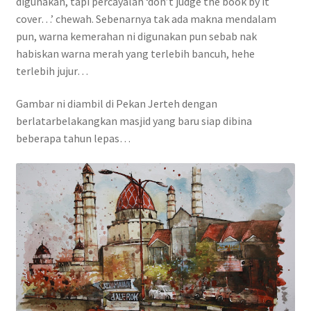
digunakan, tapi percayalah ‘don’t judge the book by it
Contact
cover…’ chewah. Sebenarnya tak ada makna mendalam
pun, warna kemerahan ni digunakan pun sebab nak
FAQ
habiskan warna merah yang terlebih bancuh, hehe
terlebih jujur…
Galleries
Gambar ni diambil di Pekan Jerteh dengan
berlatarbelakangkan masjid yang baru siap dibina
Intensive Watercolour Workshop with Azmannor
beberapa tahun lepas…
Legal
Privacy Policy
Terms of Use
My Account
Track My Order